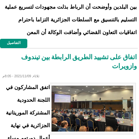
بين البلدين وأوضحت أن الرباط بذلت مجهودات لتسريع عملية
التسليم بالتنسيق مع السلطات الجزائرية التزاما باحترام
اتفاقيات التعاون القضائي وأضافت الوكالة أن المعن
التفاصيل
اتفاق على تشييد الطريق الرابطة بين تيندوف
وازويرات
ثلاثاء, 2021/11/09 - 8:05م
اتفق المشاركون في
اللجنة الحدودية
المشتركة الموريتانية
الجزائرية في نهاية
أعمال دورتهم مساء