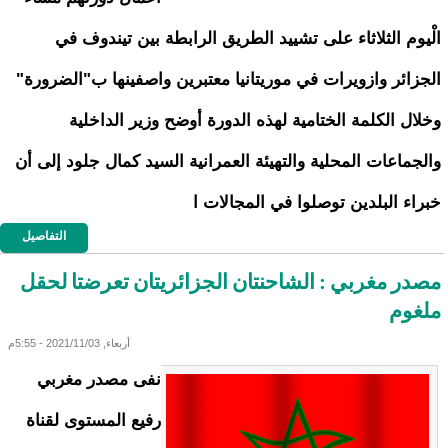
الْيوم الثلاثاء على تشييد الطريق الرابطة بين تيندوف في
الجزائر وازويرات في موريتانيا معتبرين واصفينها ب"الضرورة"
وخلال الكلمة الختامية لهذه الدورة أوضح وزير الداخلية
والجماعات المحلية والتهيئة العمرانية السيد كمال جلود إلى أن
خبراء البلدين توصلوا في المجالات ا
التفاصيل
مصدر مغربي : الشاحنتان الجزائريتان تعرضتا لحقل
ملغوم
أربعاء, 2021/11/03 - 5:55م
نفى مصدر مغربي
رفيع المستوى لقناة