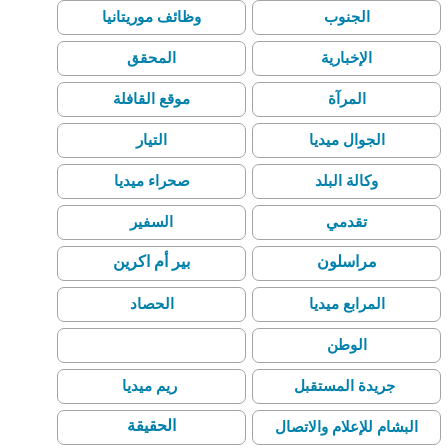
الجنوب
وظائف موريتانيا
الإخبارية
المحقق
المرآة
موقع القافلة
الجوال ميديا
التيار
وكالة البلد
صحراء ميديا
تقدمي
السفير
مراسلون
بير أم اكرين
المرابع ميديا
الحصاد
الوطن
صحيفة الأقصى
جريدة المستقبل
ريم ميديا
الحقيقة
البشام للإعلام والاتصال