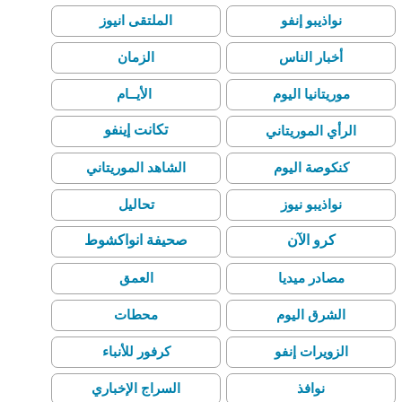
نواذيبو إنفو
الملتقى انيوز
أخبار الناس
الزمان
موريتانيا اليوم
الأيــام
تكانت إينفو
الرأي الموريتاني
كنكوصة اليوم
الشاهد الموريتاني
نواذيبو نيوز
تحاليل
كرو الآن
صحيفة انواكشوط
مصادر ميديا
العمق
الشرق اليوم
محطات
الزويرات إنفو
كرفور للأنباء
نوافذ
السراج الإخباري