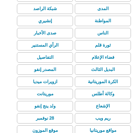
المدى
شبكة الراصد
المواطنة
إنشيري
الناس
صدى الأخبار
ثورة قلم
الرأي المستنير
فضاء الإعلام
التفاصيل
البديل الثالث
المصدر إنفو
الكرة الموريتانية
ازويرات ميديا
وكالة أطلس
موريتانت
الإشعاع
ولد ينج إنفو
ريم ويب
28 نوفمبر
مواقع موريتانيا
موقع الموزون