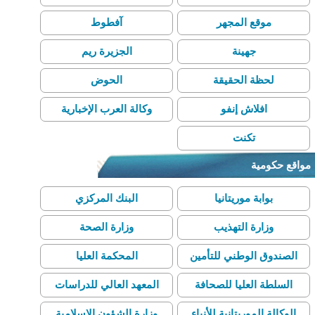
موقع المجهر
آفطوط
جهينة
الجزيرة ريم
لحظة الحقيقة
الحوض
افلاش إنفو
وكالة العرب الإخبارية
تكنت
مواقع حكومية
بوابة موريتانيا
البنك المركزي
وزارة التهذيب
وزارة الصحة
الصندوق الوطني للتأمين
المحكمة العليا
الصحي
السلطة العليا للصحافة
المعهد العالي للدراسات
والسمعيات البصرية
والبحوث الإسلامية
الوكالة الموريتانية للأنباء
وزارة الشؤون الإسلامية