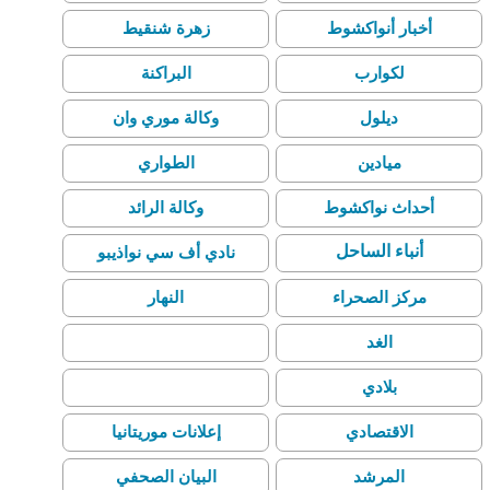
أخبار أنواكشوط
زهرة شنقيط
لكوارب
البراكنة
ديلول
وكالة موري وان
ميادين
الطواري
أحداث نواكشوط
وكالة الرائد
أنباء الساحل
نادي أف سي نواذيبو
مركز الصحراء
النهار
الغد
وكالة أنباء الحرية
بلادي
فرصة للإعلانات
الاقتصادي
إعلانات موريتانيا
المرشد
البيان الصحفي