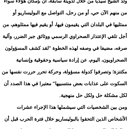
ولد الشيخ سيديا من خلال تدوينة سابقة، أن بإمكان هؤلاء سواء
من منهم الآن حي، أو من رحل، التواصل مع البوليساريو أو
ممثليها في البلدان التي يقيمون فيها، أو يقيم فيها ممثلوهم، من
أجل تلقي الإعتذار الصحراوي الرسمي ووثائق جبر الضرر، وآلية
صرفه، مضيفا في وصفه لهذه الخطوة "لقد كشف المسؤولون
الصحراويون، اليوم، عن إرادة سياسية وحقوقية وإنسانية
مكتنزة؛ وتصرفوا كدولة مسؤولة، وحركة تحرر حررت نفسها من
السكوت على عذابات بعض منتسبيها" معتبرا في هذا الصدد أن
لكل مشكلة حل ولكل حل منهجية.
ومن بين الشخصيات التي سيشملها هذا الإجراء عشرات
الأشخاص الذين التحقوا بالبوليساريو خلال فترة الحرب قبل أن