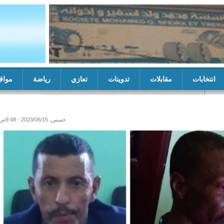
انتخابات
مقابلات
تدوينات
تعازي
رياضة
مواق
ات
مستشار والي تيرس زمور يشرف على تسلم منشآت خدمية من خيري
خميس, 2023/06/15 - 9:48ص