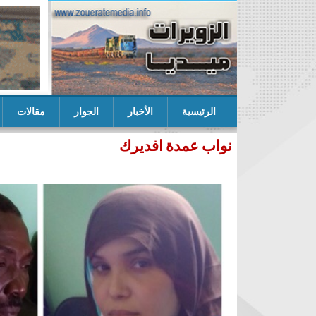
الرئيسية
الأخبار
الجوار
مقالات
ب التكتل يعلن عن لائحته المرشحة للنيابيات في ازوير
نواب عمدة افديرك