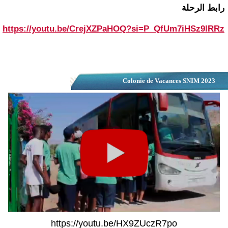
رابط الرحلة
https://youtu.be/CrejXZPaHOQ?si=P_QfUm7iHSz9lRRz
Colonie de Vacances SNIM 2023
https://youtu.be/HX9ZUczR7po