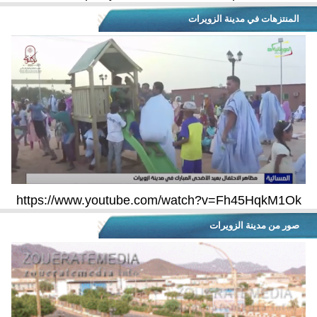
المنتزهات في مدينة الزويرات
https://www.youtube.com/watch?v=Fh45HqkM1Ok
صور من مدينة الزويرات