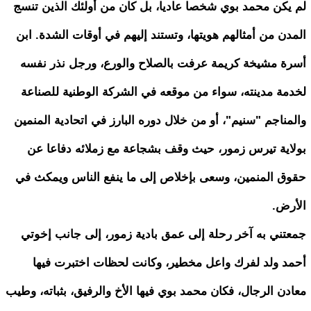
لم يكن محمد بوي شخصا عاديا، بل كان من أولئك الذين تنسج
المدن من أمثالهم هويتها، وتستند إليهم في أوقات الشدة. ابن
أسرة مشيخة كريمة عرفت بالصلاح والورع، ورجل نذر نفسه
لخدمة مدينته، سواء من موقعه في الشركة الوطنية للصناعة
والمناجم "سنيم"، أو من خلال دوره البارز في اتحادية المنمين
بولاية تيرس زمور، حيث وقف بشجاعة مع زملائه دفاعا عن
حقوق المنمين، وسعى بإخلاص إلى ما ينفع الناس ويمكث في
الأرض.
جمعتني به آخر رحلة إلى عمق بادية زمور، إلى جانب إخوتي
أحمد ولد لفرك واعل مخطير، وكانت لحظات اختبرت فيها
معادن الرجال، فكان محمد بوي فيها الأخ والرفيق، بثباته، وطيب