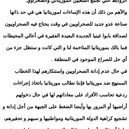
الروابط التي تجمع الشعبين الموريتاني والصحراوي.
والأهم من ذلك أن هذه الإساءات لموريتانيا هي في حد ذاتها
صناعة عدو جديد للصحراويين في وقت يحتاج فيه الصحراويون
لصداقة بابوا غينيا الجديدة البعيدة الفقيرة في أعالي المحيطات
فما بالك بموريتانيا المتاخمة لنا و التي كانت و ستظل جزء من
أي حل للصراع الموحود في المنطقة .
في حال عدم إدانة الصحراويين واستنكارهم لهذا الخطاب
الممنهج ضد موريتانيا فإننا نطالب موريتانيا باتخاذ إجراءات
ردعية تحاسب الأفراد على معاداتهم لها في حال دخولهم
أراضيها أو المرور بها وأيضا الضغط على الجبهة من أجل إدانة و
تشجيع كراهية الدولة الموريتانية ومواطنيها و سبهم و تحقيرهم،