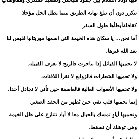
فيها أوتاد السلام بين جمود سياسي وتصعيد عسكري ومفاوضاتٍ
تتكرر دون أن تبلغ نهاية الطريق بينما يظل الحل مؤجلا
كقافلةأبطأها طول السفر.
أما نحن… يا سكان هذه الخيمة التي اسمها موريتانيا فليس لنا
بعد الله غيرها.
لا تحميها القبائل إذا تناحرت فالريح لا تعرف القبيلة.
ولا تحميها الشعارات فالزوابع لا تقرأ اللافتات.
ولا تحميها الأصوات العالية فالعاصفة حين تأتي لا تجادل أحدا.
إنما يحميها قلب نقي حين يُطهر من الحقد الصغير.
وتحميها أيادٍ تمسك بالحبال معا لا أياد تتنازع على ظل الخيمة
وهي توشك أن تسقط.