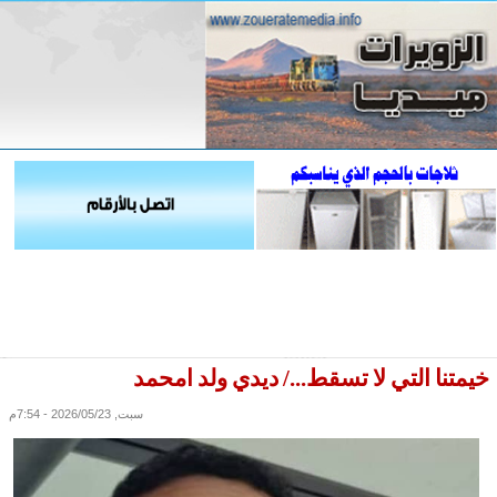
خيمتنا التي لا تسقط.../ ديدي ولد امحمد
سبت, 2026/05/23 - 7:54م