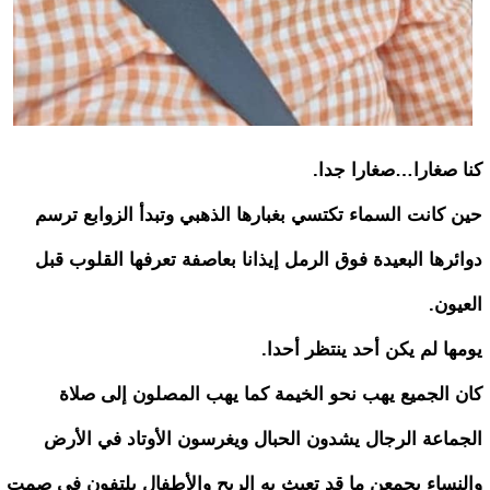
كنا صغارا…صغارا جدا.
حين كانت السماء تكتسي بغبارها الذهبي وتبدأ الزوابع ترسم
دوائرها البعيدة فوق الرمل إيذانا بعاصفة تعرفها القلوب قبل
العيون.
يومها لم يكن أحد ينتظر أحدا.
كان الجميع يهب نحو الخيمة كما يهب المصلون إلى صلاة
الجماعة الرجال يشدون الحبال ويغرسون الأوتاد في الأرض
والنساء يجمعن ما قد تعبث به الريح والأطفال يلتفون في صمتٍ