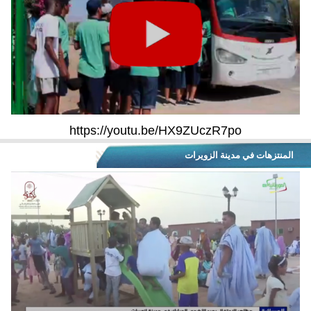
https://youtu.be/HX9ZUczR7po
المنتزهات في مدينة الزويرات