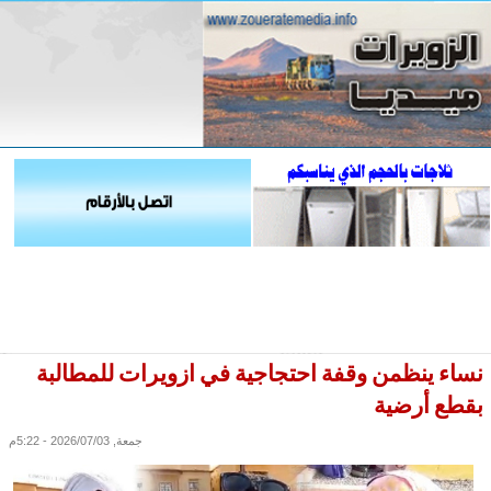
نساء ينظمن وقفة احتجاجية في ازويرات للمطالبة
بقطع أرضية
جمعة, 2026/07/03 - 5:22م