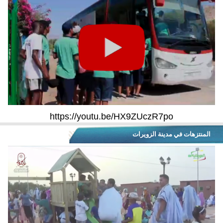
https://youtu.be/HX9ZUczR7po
المنتزهات في مدينة الزويرات