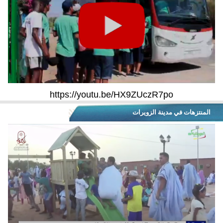
https://youtu.be/HX9ZUczR7po
المنتزهات في مدينة الزويرات