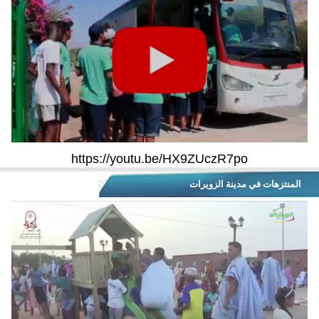
https://youtu.be/HX9ZUczR7po
المنتزهات في مدينة الزويرات