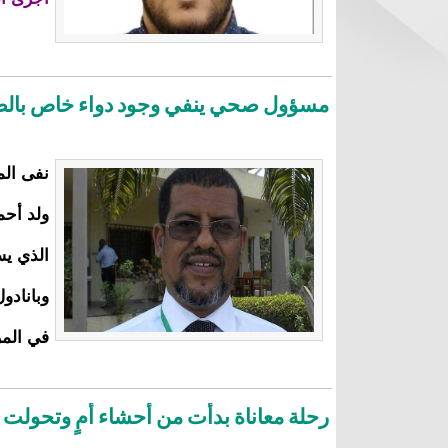
مسؤول صحي ينفي وجود دواء خاص بال
نفى الم
ولد أحم
الذي يس
وبانادو
في الم
رحلة معاناة بدأت من أحشاء أُمٍ وتحولت 