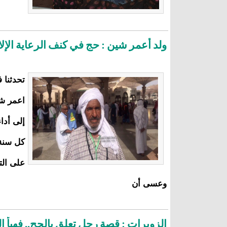
ولد أعمر شين : حج في كنف الرعاية الإلا
تحدثنا 
اعمر شي
إلى أدا
كل سنة 
على الت
وعسى أن
الزويرات : قصة رجل تعلق بالحج.. فهيأ ال