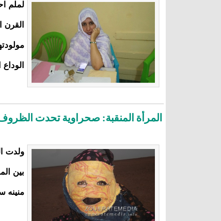
لملم اح
القرن ا
مولودته
الوداع ا
المرأة المنقبة: صحراوية تحدت الظروف
ولدت ال
بين الم
منينه س