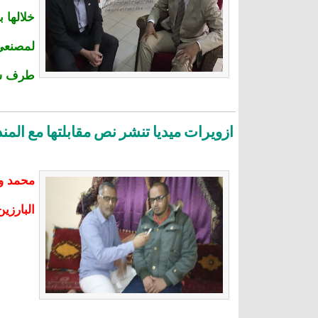
خلالها 
لمصنعي 
طرف سني
ازويرات ميديا تنشر نص مقابلتها مع الم
محمد ول
البارزي