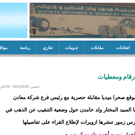
انتخابات
مقابلات
تدوينات
تعازي
رياضة
مواق
ات
مستشار والي تيرس زمور يشرف على تسلم منشآت خدمية من خيري
أرقام ومعطيات
خميس, 2021/05/20 - 9:09ص
قع صحرا ميديا مقابلة حصرية مع رئيس فرع شركة معادن
يا السيد المختار ولد حامدن حول وضعية التنقيب عن الذهب في
يرس زمور تنشرها ازويرات لإطلاع القراء على تفاصيلها
حوار : سيد أحمد ولد بوبكر سيره