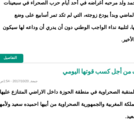
مد ولد مرحبه أغراضه في أحد أيام حرب الصحراء في سبعينات
لماضي وبدأ يودع زوجته، التي لم تكد تمر أسابيع على وضع
ا، لتلبية نداء الواجب الوطني دون أن يدري أن وداعه لها سيكون
لأخير.
التفاصيل
 من أجل كسب قوتها اليومي
جمعة, 2017/10/20 - 1:54ص
منقبة الصحراوية في منطقة الحوزة داخل الاراضي المتنازع عليها
ملكة المغربية والجمهورية الصحراوية من أبيها احميده سعيد ولأمها
عيد.