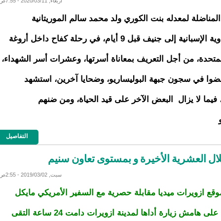
أربعاء, 2020/03/11 - 7:55ص
مناضلة لمعدله بنت الكوري ولد محمد سالم الموريتانية
الصحراوية الإسبانية إلى جنيف قبل 9 أيام، في رحلة كفاح داخل أروغة
لمتحدة، من أجل التعريف بمعاناة أسرتها، وعشرات أسر الشهداء،
ضوا في سجون جبهة البوليساريو، وضحايا آخرين، استشهد
فيما لا يزال البعض الآخر على قيد الحياة، ومن ضنهم
التفاصيل
لال العشرية الأخيرة و بمستوى تعاون سنيم
سبت, 2019/03/02 - 2:55ص
قع ازويرات ميديا مقابلة حصرية مع السفير الأمريكي مايكل
دودمان على هامش زيارة أداها لمدينة ازويرات دامت 24 ساعة التقى