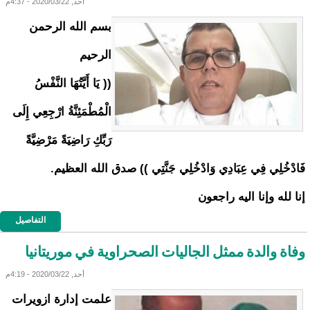
أحد, 2020/03/22 - 4:37م
بسم الله الرحمن
الرحيم
(( يَا أَيَّتُهَا النَّفْسُ
الْمُطْمَئِنَّةُ ارْجِعِي إِلَى
رَبِّكِ رَاضِيَةً مَرْضِيَّةً
فَادْخُلِي فِي عِبَادِي وَادْخُلِي جَنَّتِي )) صدق الله العظيم.
إنا لله وإنا اليه راجعون
التفاصيل
وفاة والدة ممثل الجاليات الصحراوية في موريتانيا
أحد, 2020/03/22 - 4:19م
علمت إدارة ازويرات