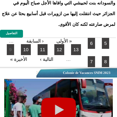
والسودانه بنت لحبيشي التي وافاها الأجل صباح الْيوم في
الجزائر حيث انتقلت إليها من ازويرات قبل أسابيع بحثا عن علاج
لمرض صارعته لكنه كان الأقوى.
التفاصيل
الصفحات
« الأولى
‹ السابقة
…
6
5
9
10
11
12
13
…
التالية ›
الأخيرة »
7
8
Colonie de Vacances SNIM 2023