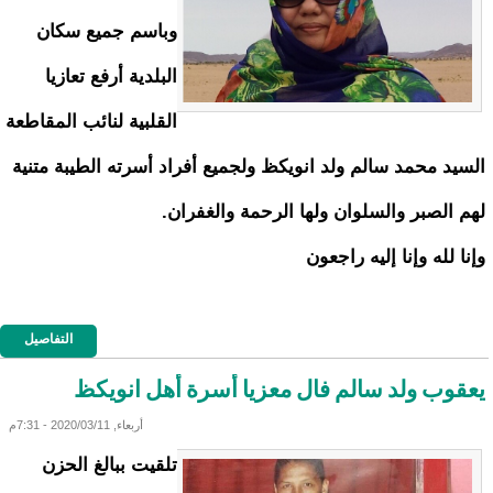
وباسم جميع سكان
البلدية أرفع تعازيا
القلبية لنائب المقاطعة
السيد محمد سالم ولد انويكظ ولجميع أفراد أسرته الطيبة متنية
لهم الصبر والسلوان ولها الرحمة والغفران.
وإنا لله وإنا إليه راجعون
التفاصيل
يعقوب ولد سالم فال معزيا أسرة أهل انويكظ
أربعاء, 2020/03/11 - 7:31م
تلقيت ببالغ الحزن