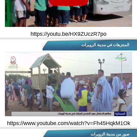
https://youtu.be/HX9ZUczR7po
المنتزهات في مدينة الزويرات
https://www.youtube.com/watch?v=Fh45HqkM1Ok
صور من مدينة الزويرات