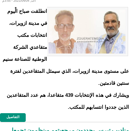
أحد, 2021/04/04 - 3:55م
انطلقت صباح الْيوم
في مدينة ازويرات،
انتخابات مكتب
متقاعدي الشركة
الوطنية للصناعة سنيم
على مستوى مدينة ازويرات، الذي سيمثل المتقاعدين لفترة
سنتين قادمتين.
ويشارك في هذه الإنتخابات 439 متقاعدا، هم عدد المتقاعدين
الذين جددوا انتسابهم للمكتب.
التفاصيل
مناديب تيرس يحددون مرجعيتهم وينظمون تجمعا