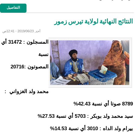
التفاصيل
النتائج النهائية لولاية تيرس زمور
أحد, 2019/06/23 - 12:41ص
المسجلون : 31472 أي
نسبة
المصوتون :20716
محمد ولد الغزواني :
8789 صوتا أي نسبة 42.43%
سيد محمد ولد بوبكر : 5703 أي نسبة 27.53%
بيرام ولد الداه : 3010 أي نسبة 14.53%