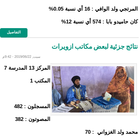
المرتجي ولد الوافي : 16 أي نسبة 0.05%
كان حاميدو بابا : 574 أي نسبة 12%
التفاصيل
نتائج جزئية لبعض مكاتب ازويرات
سبت, 2019/06/22 - 9:42م
المركز 13 المدرسة 7
المكتب 1
المسجلون : 482
المصوتون : 382
محمد ولد الغزواني : 70