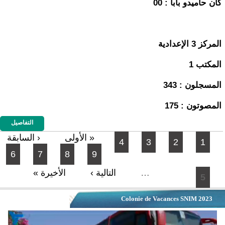
كان حاميدو بابا : 00
المركز 3 الإعدادية
المكتب 1
المسجلون : 343
المصوتون : 175
التفاصيل
الصفحات
« الأولى
‹ السابقة
4
3
2
1
6
7
8
9
…
التالية ›
الأخيرة »
5
Colonie de Vacances SNIM 2023