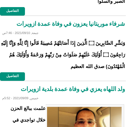
الصبر والسلوا
التفاصيل
شرفاء موريتانيا يعزون في وفاة عمدة ازويرات
جمعة, 2021/09/10 - 7:46ص
وَبَشِّرِ الصَّابِرِينَ ۝ الَّذِينَ إِذَا أَصَابَتْهُمْ مُصِيبَةٌ قَالُوا إِنَّا لِلَّهِ وَإِنَّا إِلَيْهِ
رَاجِعُونَ ۝ أُوْلَئِكَ عَلَيْهِمْ صَلَوَاتٌ مِنْ رَبِّهِمْ وَرَحْمَةٌ وَأُوْلَئِكَ هُمُ
الْمُهْتَدُونَ) صدق الله العظيم
التفاصيل
ولد اللهاه يعزي في وفاة عمدة بلدية ازويرات
خميس, 2021/09/09 - 5:52م
علمت ببالغ الحزن
خلال تواجدي في