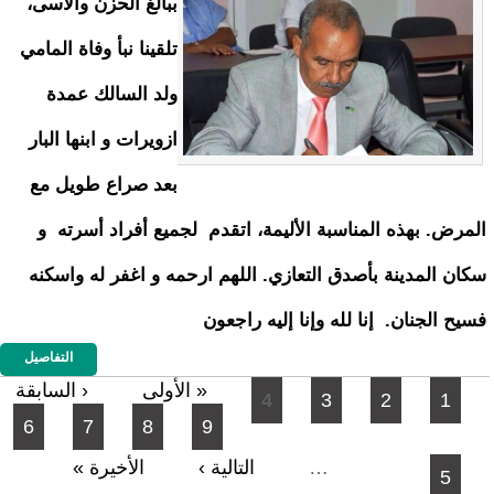
ببالغ الحزن والأسى،
تلقينا نبأ وفاة المامي
ولد السالك عمدة
ازويرات و ابنها البار
بعد صراع طويل مع
المرض. بهذه المناسبة الأليمة، اتقدم لجميع أفراد أسرته و
سكان المدينة بأصدق التعازي. اللهم ارحمه و اغفر له واسكنه
فسيح الجنان. إنا لله وإنا إليه راجعون
التفاصيل
الصفحات
« الأولى
‹ السابقة
4
3
2
1
6
7
8
9
…
التالية ›
الأخيرة »
5