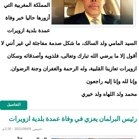
المملكة المغربية التي
أزورها حاليا خبر وفاة
عمدة بلدية ازويرات
السيد المامي ولد السالك، ما شكل صدمة مفاجئة لي غير أنني لا
أقول إلا ما يرضي الله تبارك وتعالى، فلذويه وأصدقائه وسكان
ازويرات تعازينا القلبية، وله الرحمة والغفران وجنة الرضوان.
وإنا لله وإنا إليه راجعون
محمد ولد اللهاه ولد خيري
التفاصيل
رئيس البرلمان يعزي في وفاة عمدة بلدية ازويرات
خميس, 2021/09/09 - 2:26م