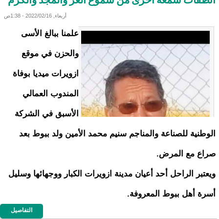
انطفأت شمعة أخرى من شموع العز والمجد والكرم
أربعاء, 2022/02/16 - 1:38ص
علمنا ببالغ الأسى
والحزن في موقع
ازويرات ميديا بوفاة
المندوب العمالي
الأسبق في الشركة
الوطنية للصناعة والمناجم سنيم محمد الأمين ولد ببوط بعد
صراع مع المرض.
ويعتبر الراحل أحد أعيان مدينة ازويرات الكبار ووجهائها وسليل
أسرة أهل ببوط المعروفة.
التفاصيل